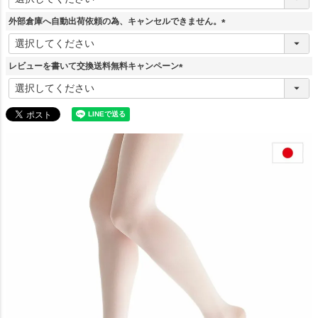
必
須
外部倉庫へ自動出荷依頼の為、キャンセルできません。
)
(
必
須
レビューを書いて交換送料無料キャンペーン
)
(
必
須
)