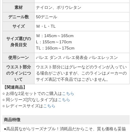
素材
ナイロン、ポリウレタン
デニール数
50デニール
サイズ
Ｍ・L・TL
Ｍ：145cm～165cm
サイズ選びの
L：155cm～170cm
身長目安
TL：160cm～175cm
使用シーン
バレエ ダンス バレエ発表会 バレエレッスン
ウエスト部分
ウエスト部分にはグレーなどのラインが入ってい
のラインにつ
る場合がございますが、このラインはメーカーの
いて
サイズ表記で不良品ではございません。
【関連商品】
○ お得な2足セットでのご購入は
こちら
○ 同シリーズ[穴なしタイプ]は
こちら
○ レディースサイズは
こちら
商品特徴
●高品質ながらリーズナブル！消耗品だからこそ、質も価格も妥協