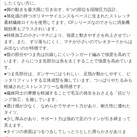
したくない方に。
●脚の動きを最大限に引き出す、6つの部位を段階圧力設計。
●旭化成の持つポリマーサイエンスをベースに生まれたストレッチ
素材繊維ロイカを使用してます。CFシリーズなのでさらに消臭機
能効果もプラスされいます。
●特殊加工の小さいマチにより、強度と動きやすさを向上させてい
ます。また、ずり落ちにくく、マチが小さいのでレオタードからは
み出ないのが特徴です。
●股の部分やつま先は伝線しにくいランガード編みで強度を高めて
います。さらにつま先部分は糸を太くすることで強度を高めていま
す。
●つま先部分は、ダンサーにはうれしい、足指が動かしやすく、ピ
ッタリフィットする立体成型を施しています。つっぱりやたるみも
軽減されたストレスフリーな着用感です。
●繊維同士の摩擦を軽減することで毛玉の発生をおさえる「抗ピリ
ング加工」を施しています。
●透け感が少なく、なめらかでサポート力があり、耐久性に優れた
タイツ。
●少し厚みがあり、サポート力は強めで足のラインが引き締まって
見えます。
●タイツの表面はつるつるしてしっとりとした滑らかさがありま