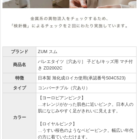
ブランド
ZUM スム
バレエタイツ［穴あり］ 子ども/キッズ用 マチ付
商品名
き ZD2002C
特徴
日本製 旭化成ロイカ使用(承認番号S04C523)
タイプ
コンバーチブル（穴あり）
【ヨーロピアンピンク】
…オレンジがかった肌色に近いピンク。日本人の
肌になじみやすく足がきれいに見えます。
カラー
【ロイヤルピンク】
…うすい桜色のようなベビーピンク。幅広い年代
の方に着ていただけます。