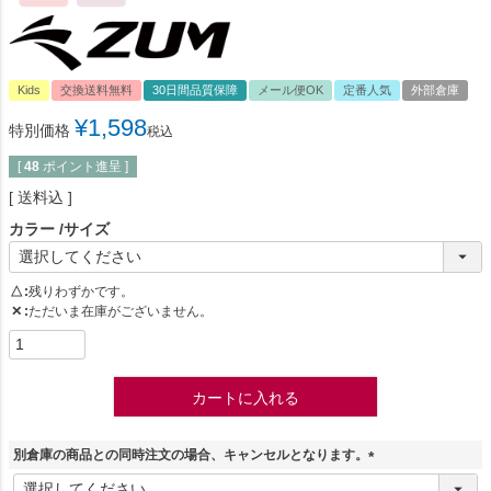
Kids
交換送料無料
30日間品質保障
メール便OK
定番人気
外部倉庫
¥
1,598
特別価格
税込
[
48
ポイント進呈 ]
送料込
カラー
サイズ
△
残りわずかです。
✕
ただいま在庫がございません。
カートに入れる
別倉庫の商品との同時注文の場合、キャンセルとなります。
(