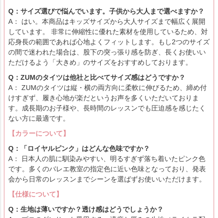
Q：サイズ選びで悩んでいます。子供から大人まで選べますか？
A： はい。本商品はキッズサイズから大人サイズまで幅広く展開
しています。 非常に伸縮性に優れた素材を使用しているため、対
応身長の範囲であれば心地よくフィットします。もし2つのサイズ
の間で迷われた場合は、股下の突っ張り感を防ぎ、長くお使いい
ただけるよう「大きめ」のサイズをおすすめしております。
Q：ZUMのタイツは他社と比べてサイズ感はどうですか？
A： ZUMのタイツは縦・横の両方向に柔軟に伸びるため、締め付
けすぎず、履き心地が楽だというお声を多くいただいておりま
す。成長期のお子様や、長時間のレッスンでも圧迫感を感じたく
ない方に最適です。
【カラーについて】
Q：「ロイヤルピンク」はどんな色味ですか？
A： 日本人の肌に馴染みやすい、明るすぎず落ち着いたピンク色
です。多くのバレエ教室の指定色に近い色味となっており、発表
会から日常のレッスンまでシーンを選ばずお使いいただけます。
【仕様について】
Q：生地は薄いですか？透け感はどうでしょうか？