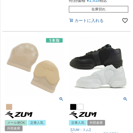
特別価格
¥
1,518
税込
在庫切れ
カートに入れる
メール便OK
定番人気
定番人気
外部倉庫
外部倉庫
【ZUM：スム】