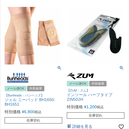
メール便OK
外部倉庫
メール便OK
外部倉庫
【ZUM：スム】
インソール ハーフタイプ
【Bunheads：バンヘッズ】
ZIN502H
ジェル ニーパッド BH1650-
BH1651
特別価格
¥
1,200
税込
特別価格
¥
6,800
税込
在庫切れ
在庫切れ
詳細を見る