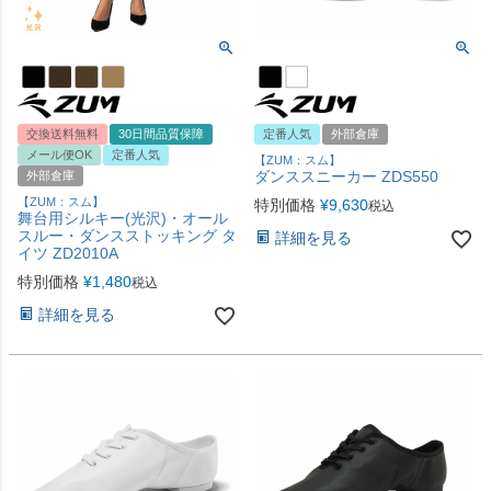
交換送料無料
30日間品質保障
定番人気
外部倉庫
メール便OK
定番人気
【ZUM：スム】
ダンススニーカー ZDS550
外部倉庫
【ZUM：スム】
特別価格
¥
9,630
税込
舞台用シルキー(光沢)・オール
スルー・ダンスストッキング タ
詳細を見る
イツ ZD2010A
特別価格
¥
1,480
税込
詳細を見る