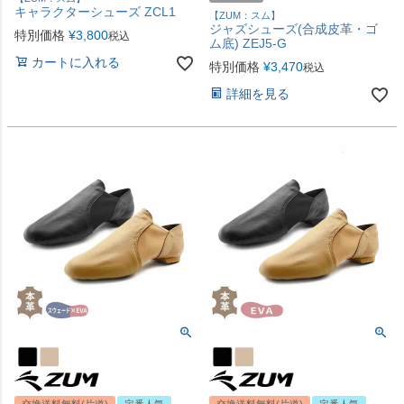
キャラクターシューズ ZCL1
【ZUM：スム】
ジャズシューズ(合成皮革・ゴ
特別価格
¥
3,800
税込
ム底) ZEJ5-G
カートに入れる
特別価格
¥
3,470
税込
詳細を見る