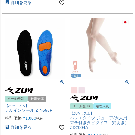
詳細を見る
メール便OK
外部倉庫
【ZUM：スム】
メール便OK
定番人気
フルインソール ZIN555F
【ZUM：スム】
バレエタイツ ジュニア/大人用
特別価格
¥
1,080
税込
マチ付きタビタイプ（穴あき）
詳細を見る
ZD2004A