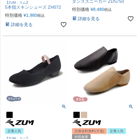
ダンススニーカー ZDS750
【ZUM：スム】
5本指スキンシューズ ZH072
特別価格
¥
8,480
税込
特別価格
¥
1,980
税込
詳細を見る
詳細を見る
定番人気
交換送料無料(片道)
定番人気
外部倉庫
【ZUM：スム】