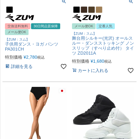
交換送料無料
30日間品質保障
メール便OK
定番人気
メール便OK
【ZUM：スム】
舞台用シルキー(光沢) オールス
【ZUM：スム】
ルー・ダンスストッキング ノン
子供用ダンス・ヨガ パンツ
スリップ（すべり止め付） タイ
PA301CH
ツ ZD2011A
特別価格
¥
2,780
税込
特別価格
¥
1,680
税込
詳細を見る
カートに入れる