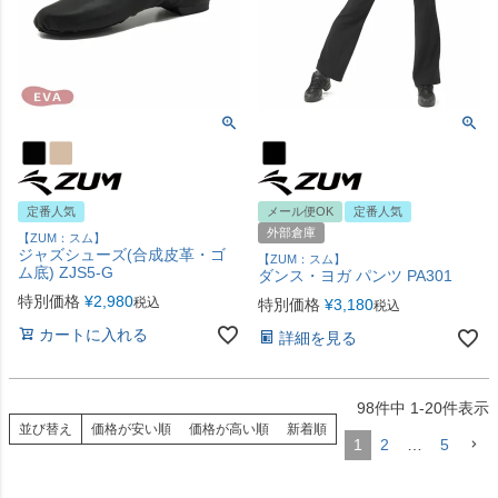
定番人気
メール便OK
定番人気
外部倉庫
【ZUM：スム】
ジャズシューズ(合成皮革・ゴ
【ZUM：スム】
ム底) ZJS5-G
ダンス・ヨガ パンツ PA301
特別価格
¥
2,980
税込
特別価格
¥
3,180
税込
カートに入れる
詳細を見る
98
件中
1
-
20
件表示
並び替え
価格が安い順
価格が高い順
新着順
1
2
…
5