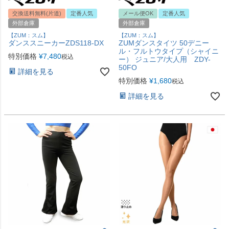
交換送料無料(片道)
定番人気
メール便OK
定番人気
外部倉庫
外部倉庫
【ZUM：スム】
【ZUM：スム】
ダンススニーカーZDS118-DX
ZUMダンスタイツ 50デニー
ル・フルトウタイプ（シャイニ
特別価格
¥
7,480
税込
ー） ジュニア/大人用 ZDY-
50FO
詳細を見る
特別価格
¥
1,680
税込
詳細を見る