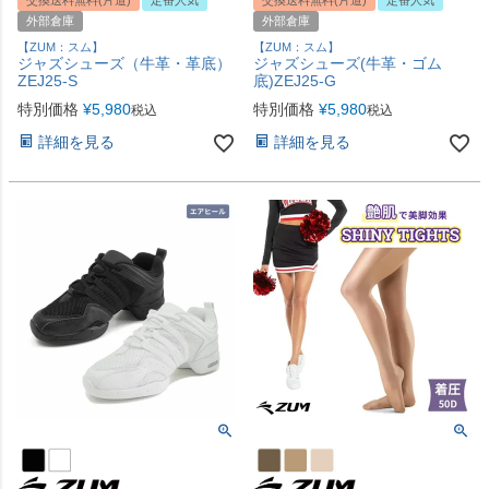
交換送料無料(片道)
定番人気
交換送料無料(片道)
定番人気
外部倉庫
外部倉庫
【ZUM：スム】
【ZUM：スム】
ジャズシューズ（牛革・革底）
ジャズシューズ(牛革・ゴム
ZEJ25-S
底)ZEJ25-G
特別価格
¥
5,980
特別価格
¥
5,980
税込
税込
詳細を見る
詳細を見る