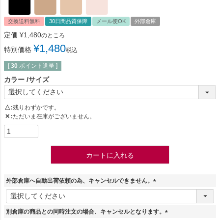
交換送料無料
30日間品質保障
メール便OK
外部倉庫
定価
¥
1,480
のところ
¥
1,480
特別価格
税込
[
30
ポイント進呈 ]
カラー
サイズ
△
残りわずかです。
✕
ただいま在庫がございません。
カートに入れる
外部倉庫へ自動出荷依頼の為、キャンセルできません。
(
必
須
別倉庫の商品との同時注文の場合、キャンセルとなります。
)