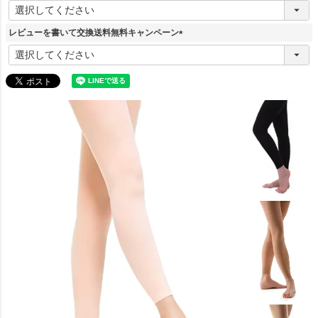
(
必
須
レビューを書いて交換送料無料キャンペーン
)
(
必
須
)