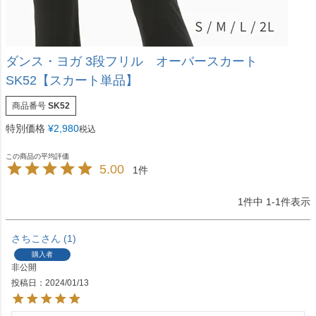
ダンス・ヨガ 3段フリル オーバースカート
SK52【スカート単品】
商品番号
SK52
特別価格
¥
2,980
税込
5.00
1
1
件中
1
-
1
件表示
さちこ
1
購入者
非公開
投稿日
2024/01/13