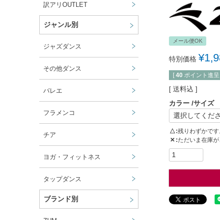
訳アリOUTLET
ジャンル別
メール便OK
ジャズダンス
¥
1,
特別価格
その他ダンス
[
40
ポイント進呈 
送料込
バレエ
カラー
サイズ
フラメンコ
△
残りわずかです
チア
✕
ただいま在庫が
ヨガ・フィットネス
タップダンス
ブランド別