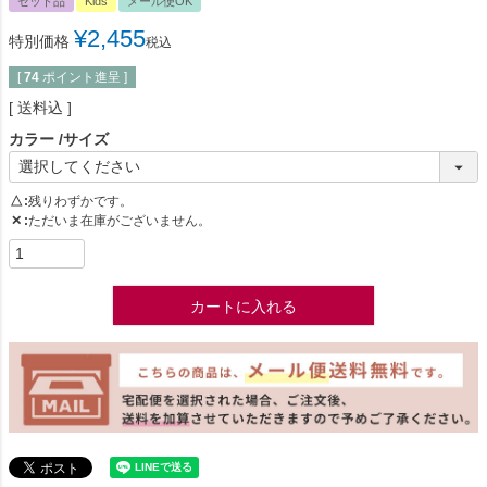
セット品
Kids
メール便OK
¥
2,455
特別価格
税込
[
74
ポイント進呈 ]
送料込
カラー
サイズ
△
残りわずかです。
✕
ただいま在庫がございません。
カートに入れる