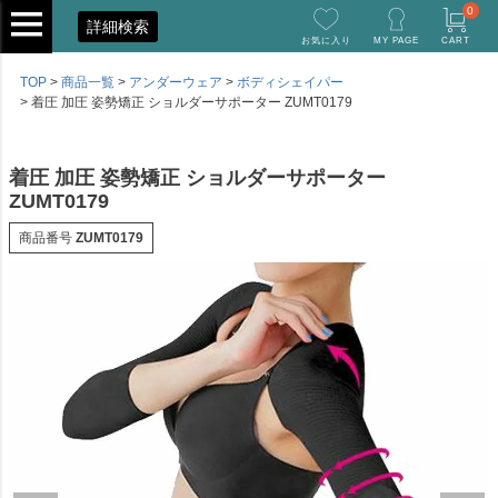
0
詳細検索
お気に入り
MY PAGE
CART
TOP
商品一覧
アンダーウェア
ボディシェイパー
着圧 加圧 姿勢矯正 ショルダーサポーター ZUMT0179
着圧 加圧 姿勢矯正 ショルダーサポーター
ZUMT0179
商品番号
ZUMT0179