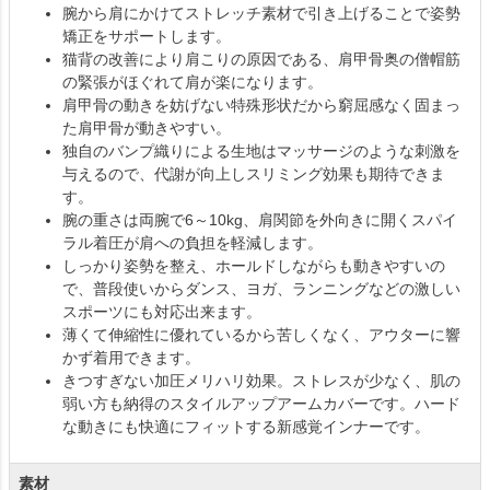
腕から肩にかけてストレッチ素材で引き上げることで姿勢
矯正をサポートします。
猫背の改善により肩こりの原因である、肩甲骨奥の僧帽筋
の緊張がほぐれて肩が楽になります。
肩甲骨の動きを妨げない特殊形状だから窮屈感なく固まっ
た肩甲骨が動きやすい。
独自のバンプ織りによる生地はマッサージのような刺激を
与えるので、代謝が向上しスリミング効果も期待できま
す。
腕の重さは両腕で6～10kg、肩関節を外向きに開くスパイ
ラル着圧が肩への負担を軽減します。
しっかり姿勢を整え、ホールドしながらも動きやすいの
で、普段使いからダンス、ヨガ、ランニングなどの激しい
スポーツにも対応出来ます。
薄くて伸縮性に優れているから苦しくなく、アウターに響
かず着用できます。
きつすぎない加圧メリハリ効果。ストレスが少なく、肌の
弱い方も納得のスタイルアップアームカバーです。ハード
な動きにも快適にフィットする新感覚インナーです。
素材