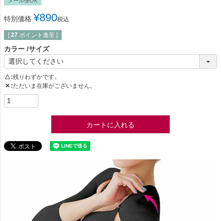
メール便OK
¥
890
特別価格
税込
[
27
ポイント進呈 ]
カラー
サイズ
△
残りわずかです。
✕
ただいま在庫がございません。
カートに入れる