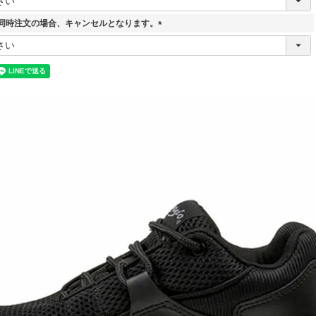
必
須
同時注文の場合、キャンセルとなります。
)
(
必
須
)