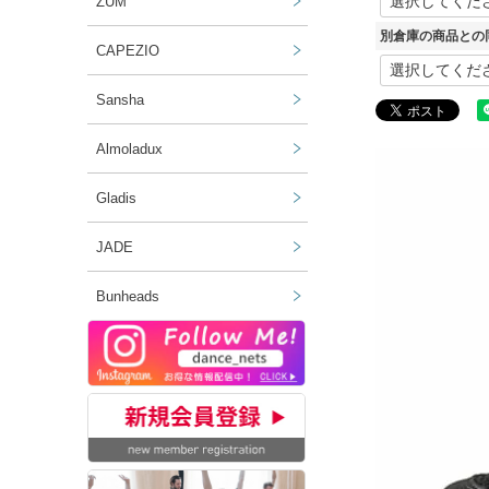
ZUM
別倉庫の商品との
CAPEZIO
Sansha
Almoladux
Gladis
JADE
Bunheads