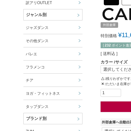
訳アリOUTLET
ジャンル別
外部倉庫
ジャズダンス
¥
11,
特別価格
その他ダンス
[
232
ポイント進呈
送料込
バレエ
カラー
サイズ
フラメンコ
△
残りわずかです
チア
✕
ただいま在庫が
ヨガ・フィットネス
タップダンス
ブランド別
外部倉庫へ自動出