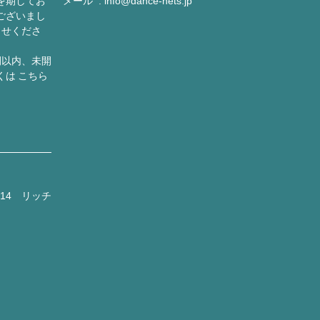
を期してお
メール
info@dance-nets.jp
ございまし
らせくださ
間以内、未開
くは
こちら
14 リッチ