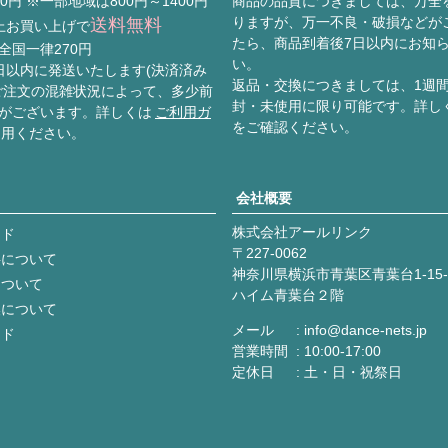
0円 ※一部地域は800円～1400円
商品の品質につきましては、万全
りますが、万一不良・破損などが
送料無料
以上お買い上げで
たら、商品到着後7日以内にお知
全国一律270円
い。
日以内に発送いたします(決済済み
返品・交換につきましては、1週
ご注文の混雑状況によって、多少前
封・未使用に限り可能です。詳し
がございます。詳しくは
ご利用ガ
をご確認ください。
利用ください。
会社概要
株式会社アールリンク
イド
227-0062
料について
神奈川県横浜市青葉区青葉台1-15-
について
ハイム青葉台２階
換について
メール
info@dance-nets.jp
イド
営業時間
10:00-17:00
定休日
土・日・祝祭日