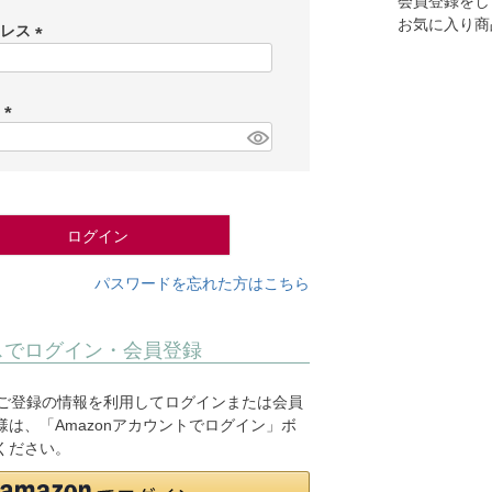
会員登録をし
お気に入り商
ドレス
(
必
須
ド
)
(
必
須
)
ログイン
パスワードを忘れた方はこちら
スでログイン・会員登録
.jpにご登録の情報を利用してログインまたは会員
は、「Amazonアカウントでログイン」ボ
ください。