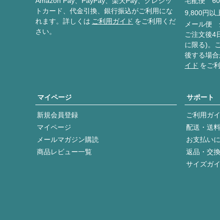
Amazon Pay、PayPay、楽天Pay、クレジッ
宅配便 60
トカード、代金引換、銀行振込がご利用にな
9,800円
れます。詳しくは
ご利用ガイド
をご利用くだ
メール便 
さい。
ご注文後4
に限る)。
後する場合
イド
をご
マイページ
サポート
新規会員登録
ご利用ガ
マイページ
配送・送
メールマガジン購読
お支払い
商品レビュー一覧
返品・交
サイズガ